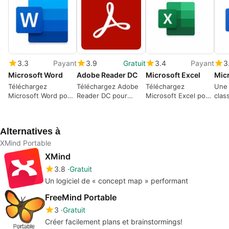
3.3
Payant
3.9
Gratuit
3.4
Payant
3
Microsoft Word
Adobe Reader DC
Microsoft Excel
Téléchargez
Téléchargez Adobe
Téléchargez
Une 
Microsoft Word pour
Reader DC pour
Microsoft Excel pour
clas
Windows : Le
Windows : Votre
Windows
l'éc
traitement de texte
compagnon PDF
gratuitement –
emblématique est
maintenant partie de
Alternatives à
prêt à l'action
Microsoft 365
XMind Portable
XMind
3.8
Gratuit
Un logiciel de « concept map » performant
FreeMind Portable
3
Gratuit
Créer facilement plans et brainstormings!