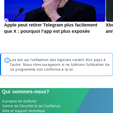
Apple peut retirer Telegram plus facilement
Xbo
que X : pourquoi l’app est plus exposée
an
Les lois sur l’utilisation des logiciels varient d’un pays à
l’autre. Nous n’encourageons ni ne tolérons l’utilisation de
ce programme non conforme à la loi.
Qui sommes-nous?
A propos de Softonic
Centre de Sécurité et de Confiance
Aide et support technique